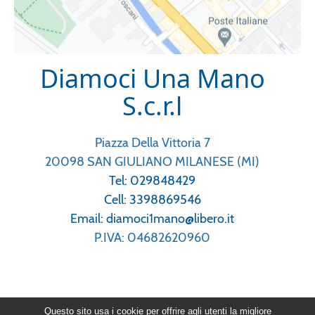
Diamoci Una Mano
S.c.r.l
Piazza Della Vittoria 7
20098 SAN GIULIANO MILANESE (MI)
Tel: 029848429
Cell: 3398869546
Email: diamoci1mano@libero.it
P.IVA: 04682620960
Questo sito usa i cookie per offrire agli utenti la migliore