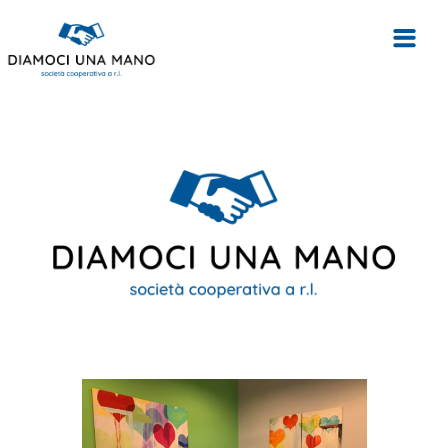
HOME
CHI SIAMO
PERCHÉ SCEGLIERCI
SERVIZI
MISSION
BLOG
CONTATTI